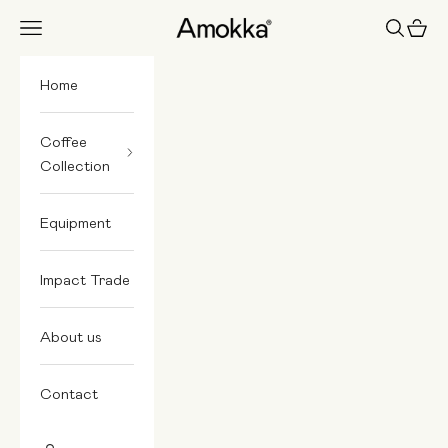
Skip to content
Amokka
Navigation menu
Search
Cart
Home
Coffee
Collection
Equipment
Impact Trade
About us
Contact