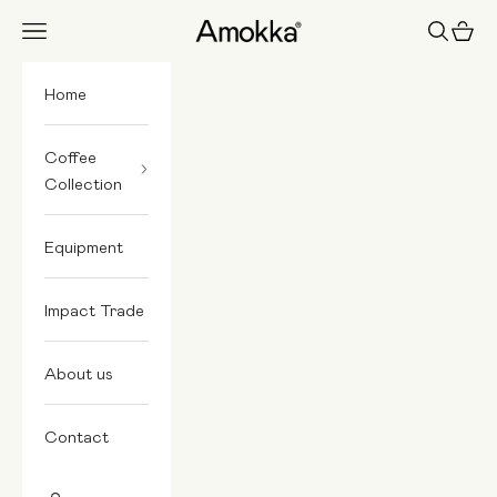
Skip to content
Amokka
Navigation menu
Search
Cart
Home
Coffee
Collection
Equipment
Impact Trade
About us
Contact