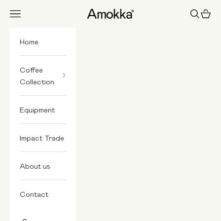
Skip to content
Amokka
Navigation menu
Search
Cart
Home
Coffee
Collection
Equipment
Impact Trade
About us
Contact