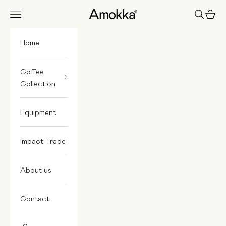
Skip to content
Amokka
Navigation menu
Search
Cart
Home
Coffee
Collection
Equipment
Impact Trade
About us
Contact