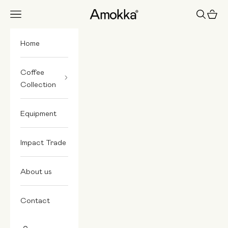
Skip to content
Amokka
Navigation menu
Search
Cart
Home
Coffee
Collection
Equipment
Impact Trade
About us
Contact