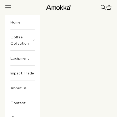
Skip to content
Amokka
Navigation menu
Search
Cart
Home
Coffee
Collection
Equipment
Impact Trade
About us
Contact