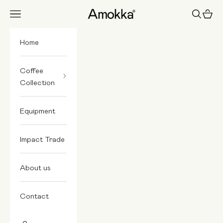
Skip to content
Amokka
Navigation menu
Search
Cart
Home
Coffee
Collection
Equipment
Impact Trade
About us
Contact